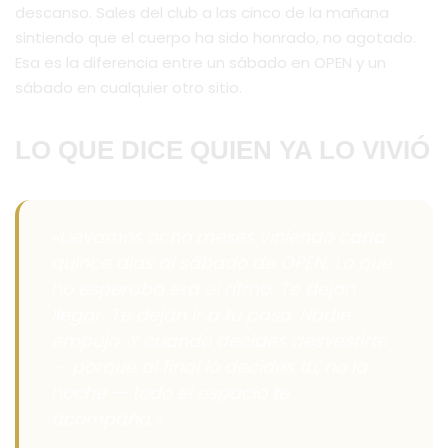
descanso. Sales del club a las cinco de la mañana
sintiendo que el cuerpo ha sido honrado, no agotado.
Esa es la diferencia entre un sábado en OPEN y un
sábado en cualquier otro sitio.
LO QUE DICE QUIEN YA LO VIVIÓ
«Llevamos ocho meses viniendo cada
quince días al sábado de OPEN. Lo que
no esperaba era el ritmo. Te dejan
llegar. Te dejan ir a tu paso. Nadie
empuja. Y cuando decides desvestirte
— porque al final lo decides tú, no la
noche — todo el espacio te
acompaña.»