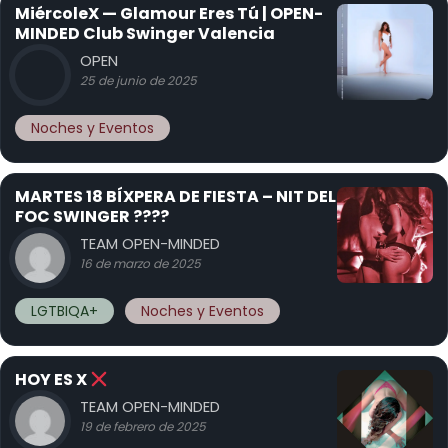
MiércoleX — Glamour Eres Tú | OPEN-
MINDED Club Swinger Valencia
OPEN
25 de junio de 2025
Noches y Eventos
MARTES 18 BÍXPERA DE FIESTA – NIT DEL
FOC SWINGER ????
TEAM OPEN-MINDED
16 de marzo de 2025
LGTBIQA+
Noches y Eventos
HOY ES X
TEAM OPEN-MINDED
19 de febrero de 2025