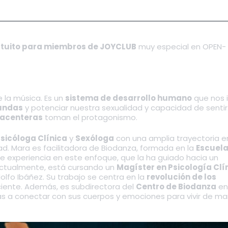
tuito para miembros de JOYCLUB
muy especial en OPEN-
 la música. Es un
sistema de desarrollo humano
que nos i
undas
y potenciar nuestra sexualidad y capacidad de sentir.
lacenteras
toman el protagonismo.
sicóloga Clínica
y
Sexóloga
con una amplia trayectoria en
ad. Mara es facilitadora de Biodanza, formada en la
Escuela
e experiencia en este enfoque, que la ha guiado hacia un
 Actualmente, está cursando un
Magíster en Psicología Clí
olfo Ibáñez. Su trabajo se centra en la
revolución de los
ciente. Además, es subdirectora del
Centro de Biodanza
en
as a conectar con sus cuerpos y emociones para vivir de m