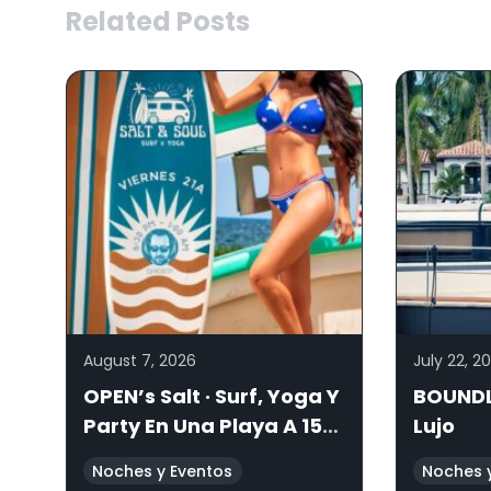
Related Posts
August 7, 2026
July 22, 2
OPEN’s Salt · Surf, Yoga Y
BOUNDL
Party En Una Playa A 15
Lujo
Minutos De Valencia
Noches y Eventos
Noches 