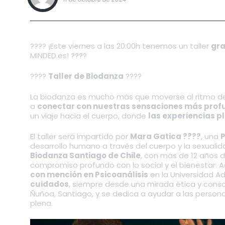
????️ ¡Este viernes a las 20:00h tenemos un taller
gra
MINDED.es! ????️
????
Taller de Biodanza
????
La biodanza es mucho más que moverse al ritmo de
a
conectar con nuestras sensaciones más prof
un viaje hacia el cuerpo, donde
las experiencias p
El taller será impartido por
Mara Gatica ????
, una
P
desarrollo humano a través del cuerpo y la sexualid
Biodanza Santiago de Chile
, con más de 12 años d
compromiso profundo con lo social y el bienestar.
con mención en Psicoanálisis
en la Universidad Ad
cuidados
, siempre desde una mirada ética y cons
Ñuñoa, Santiago, y se dedica a ayudar a las person
plena.