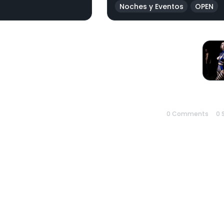
Noches y Eventos
OPEN
NEXT
Ambigüedad Y Exploración ENM 2026 En
Joaquín Costa 41 | Blurred Lines En OPEN-
MINDED
0 Comments
0
S