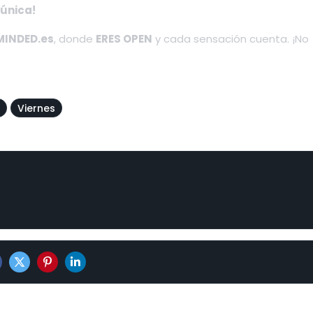
 única!
INDED.es
, donde
ERES OPEN
y cada sensación cuenta. ¡No
Viernes