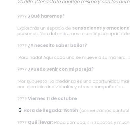
20:00h. ¡Conéctate contigo mismo y con los dem
????
¿Qué haremos?
Explorarás un espacio de
sensaciones y emocione
personas. Nos detendremos a sentir y compartir desd
????
¿Y necesito saber bailar?
¡Para nada! Aquí cada uno se mueve a su manera, los
????
¿Puedo venir con mi pareja?
¡Por supuesto! La biodanza es una oportunidad mara
con ejercicios individuales y otros acompañados.
????
Viernes 11 de octubre
Hora de llegada: 19:45h
(comenzamos puntual a
????
Qué llevar:
Ropa cómoda, sin zapatos y muchas