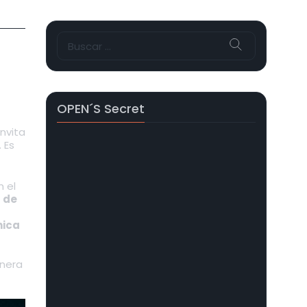
Buscar:
OPEN´s Secret
nvita
 Es
 el
 de
nica
anera