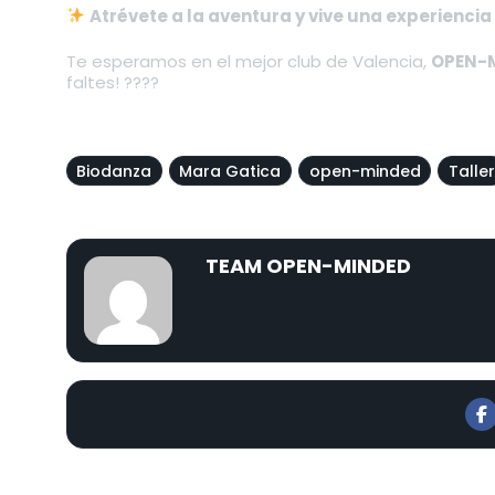
Atrévete a la aventura y vive una experiencia
Te esperamos en el mejor club de Valencia,
OPEN-M
faltes! ????
Biodanza
Mara Gatica
open-minded
Taller
TEAM OPEN-MINDED