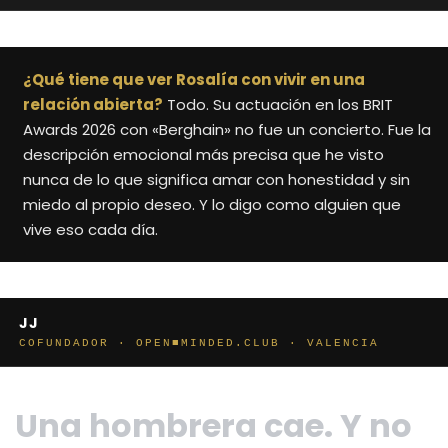
¿Qué tiene que ver Rosalía con vivir en una
relación abierta?
Todo. Su actuación en los BRIT
Awards 2026 con «Berghain» no fue un concierto. Fue la
descripción emocional más precisa que he visto
nunca de lo que significa amar con honestidad y sin
miedo al propio deseo. Y lo digo como alguien que
vive eso cada día.
JJ
COFUNDADOR · OPEN■MINDED.CLUB · VALENCIA
Una hombrera cae. Y no