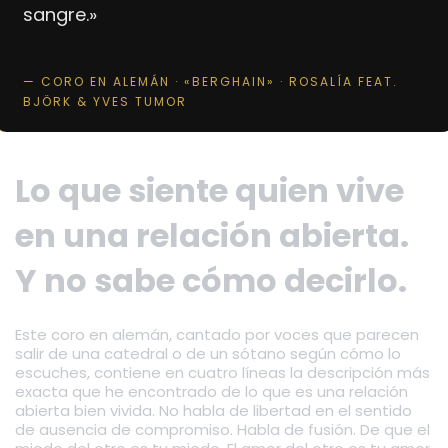
sangre.»
— CORO EN ALEMÁN · «BERGHAIN» · ROSALÍA FEAT.
BJÖRK & YVES TUMOR
Lo que siente quien vive
en una relación abierta.
Y no sabe cómo decirlo.
Este coro en alemán, cantado por voces que parecen
salir de una catedral o de un sótano según cómo lo
escuches, contiene en cuatro líneas la descripción más
exacta que he encontrado de lo que es una relación
abierta bien vivida. No habla de libertad en el sentido
de ausencia de compromiso. Habla de fusión. De que el