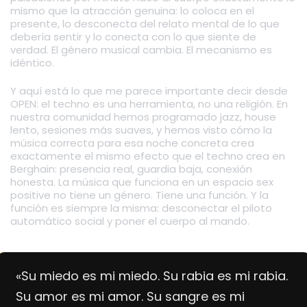
mismo que la atracción genuina: lo coloca en el
presente, lo desconecta del relato mental de lo que
debería sentir y lo conecta con lo que siente de
verdad. El género musical cambia. El mecanismo es
idéntico.
Y aquí está lo que me parece importante decir desde
OPEN: el techno es una herramienta, no una religión. En
nuestra comunidad hemos programado jazz, house
lento, sesiones más suaves, y hemos visto cómo la
música correcta para esa noche concreta crea
exactamente el mismo efecto que el techno crea en
Berghain: presencia real, guardia baja, conexión
honesta. La música que funciona en un espacio sex
positive no tiene un género. Tiene una función. Y la
función es siempre la misma: desconectar el piloto
automático social y poner el cuerpo al mando.
«Su miedo es mi miedo. Su rabia es mi rabia.
Su amor es mi amor. Su sangre es mi