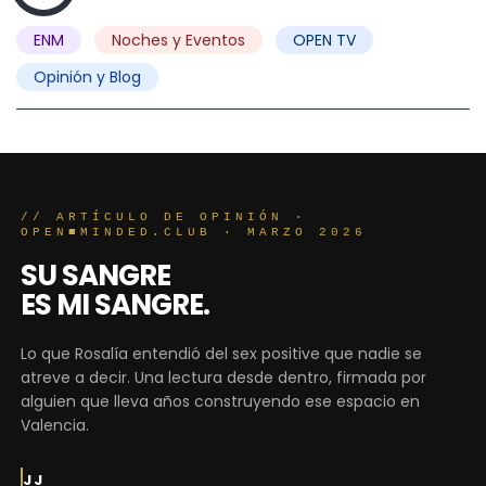
ENM
Noches y Eventos
OPEN TV
Opinión y Blog
// ARTÍCULO DE OPINIÓN ·
OPEN■MINDED.CLUB · MARZO 2026
SU SANGRE
ES MI SANGRE.
Lo que Rosalía entendió del sex positive que nadie se
atreve a decir. Una lectura desde dentro, firmada por
alguien que lleva años construyendo ese espacio en
Valencia.
JJ