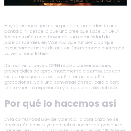
Hay decisiones que no se pueden tomar desde una
pantalla. Ni desde lo que uno cree que sabe. En OPEN
llevamos años construyendo una comunidad de
parejas liberales en Valencia que funciona porque
escuchamos antes de actuar. Esta semana queremos
volver a hacerlo bien.
De martes a jueves, OPEN realiza conversaciones
presenciales de aproximadamente diez minutos con
las parejas que nos visiten. Sin formularios. Sin
grabaciones. Solo una conversación real, cara a cara,
sobre vuestra experiencia y lo que esperáis del club.
Por qué lo hacemos así
En la comunidad ENM de Valencia, la confianza no se
declara. Se construye con actos concretos: presencia,
coherencia y la disposición real de escuchar. OPEN lleva