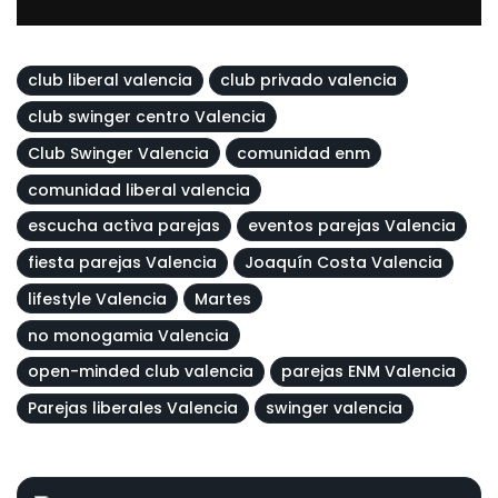
club liberal valencia
club privado valencia
club swinger centro Valencia
Club Swinger Valencia
comunidad enm
comunidad liberal valencia
escucha activa parejas
eventos parejas Valencia
fiesta parejas Valencia
Joaquín Costa Valencia
lifestyle Valencia
Martes
no monogamia Valencia
open-minded club valencia
parejas ENM Valencia
Parejas liberales Valencia
swinger valencia