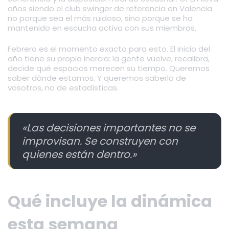
años siendo el club swinger de referencia en Valencia
no porque sea el más ruidoso, sino porque se ha
mantenido en escucha activa con sus miembros.
Febrero es el momento exacto para esto. El inicio del
año tiene su propia inercia: la gente vuelve, recalibra,
decide qué espacios merecen su tiempo. Queremos
saber dónde estamos. Y queremos saberlo de
vosotros, no de estadísticas.
«Las decisiones importantes no se
improvisan. Se construyen con
quienes están dentro.»
Qué incluye la dinámica
esta semana