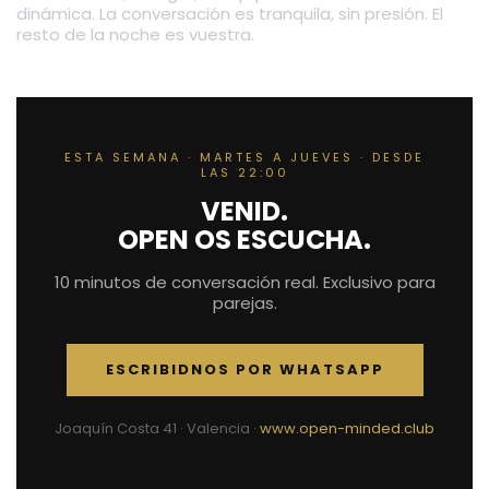
dinámica. La conversación es tranquila, sin presión. El
resto de la noche es vuestra.
ESTA SEMANA · MARTES A JUEVES · DESDE
LAS 22:00
VENID.
OPEN OS ESCUCHA.
10 minutos de conversación real. Exclusivo para
parejas.
ESCRIBIDNOS POR WHATSAPP
Joaquín Costa 41 · Valencia ·
www.open-minded.club