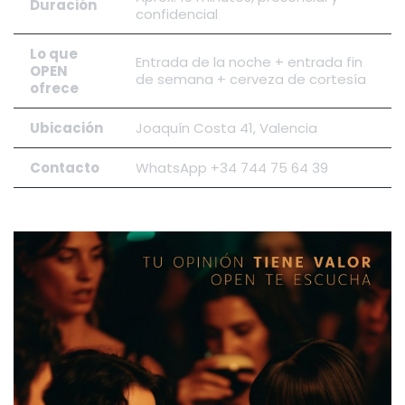
Duración
confidencial
Lo que
Entrada de la noche + entrada fin
OPEN
de semana + cerveza de cortesía
ofrece
Ubicación
Joaquín Costa 41, Valencia
Contacto
WhatsApp +34 744 75 64 39