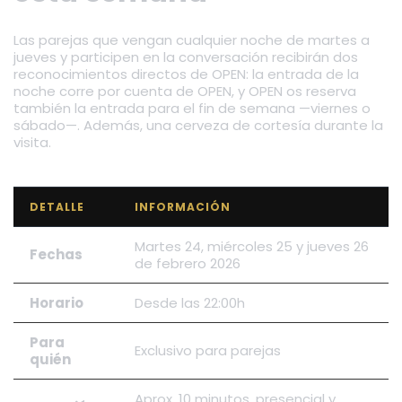
Las parejas que vengan cualquier noche de martes a
jueves y participen en la conversación recibirán dos
reconocimientos directos de OPEN: la entrada de la
noche corre por cuenta de OPEN, y OPEN os reserva
también la entrada para el fin de semana —viernes o
sábado—. Además, una cerveza de cortesía durante la
visita.
DETALLE
INFORMACIÓN
Martes 24, miércoles 25 y jueves 26
Fechas
de febrero 2026
Horario
Desde las 22:00h
Para
Exclusivo para parejas
quién
Aprox. 10 minutos, presencial y