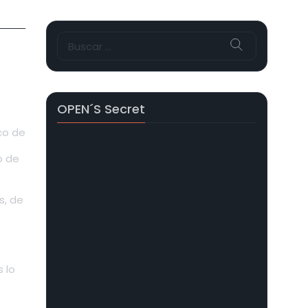
Buscar:
OPEN´s Secret
ico de
o de
s, de
 lo