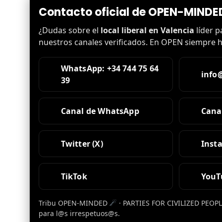
Contacto oficial de OPEN-MINDED
¿Dudas sobre el
local liberal en Valencia
líder 
nuestros canales verificados. En OPEN siempre h
WhatsApp: +34 744 75 64
info
39
Canal de WhatsApp
Cana
Twitter (X)
Inst
TikTok
YouT
Tribu OPEN-MINDED
· PARTIES FOR CIVILIZED PEOP
para l@s irrespetuos@s.