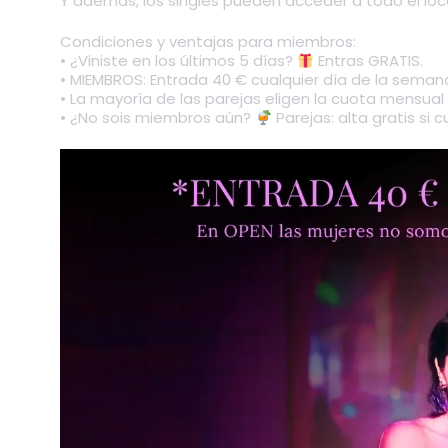
Y además, los singles pueden acceder a todo el lo
Condiciones y ventajas para miembros:
• ¿Viniste en los últimos 5 días?
Entras GRATIS.
• MIEMBROS: Entrada 40 € cualquier día de la semana
• La mayoría de las parejas eligen la cuota mensual d
• ¿No sois miembros aún?
Parejas: alta gratis si 