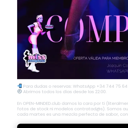
Para dudas o reservas: WhatsApp +34 744 75 64
Abrimos todos los días desde las 22:00.
En OPEN-MINDED.club damos la cara por ti (literalment
fotos de stock ni modelos contratad@s). Somos aute
cada martes es una mezcla perfecta de sabor, conex