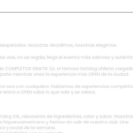
sesperados. Nosotras decidimos, nosotras elegimos.
d se vive, no se regala, llega el evento más sabroso y autént
n de COMPLETOS GRATIS (sí, el famoso hotdog chileno cargad
pañe mientras vives la experiencia más OPEN de la ciudad.
omo sea con cualquiera. Hablamos de experiencias completa
e entra a OPEN sabe lo que vale y se valora.
otdog XXL, rebosante de ingredientes, color y sabor. Nosotras
hispanoamericano y festivo sin salir de nuestro club. Una
ca y social de la semana.