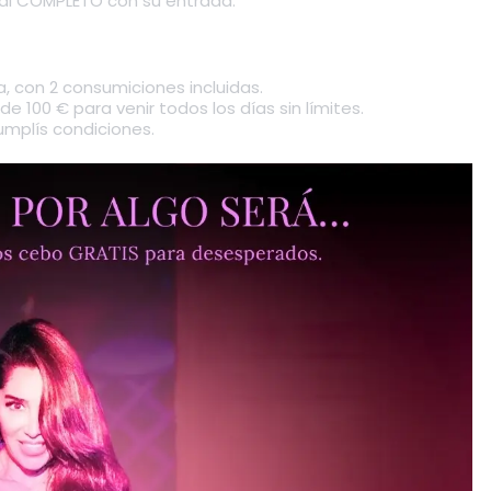
cal COMPLETO con su entrada.
, con 2 consumiciones incluidas.
e 100 € para venir todos los días sin límites.
cumplís condiciones.