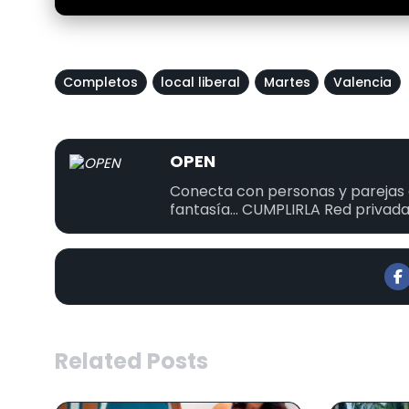
Completos
local liberal
Martes
Valencia
OPEN
Conecta con personas y parejas a
fantasía... CUMPLIRLA Red privada
Related Posts