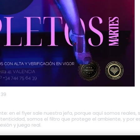
 39
e: en el flyer sale nuestra jefa, porque aquí somos reales, s
nticidad, somos el filtro que protege el ambiente, y por e
ión y juego real.