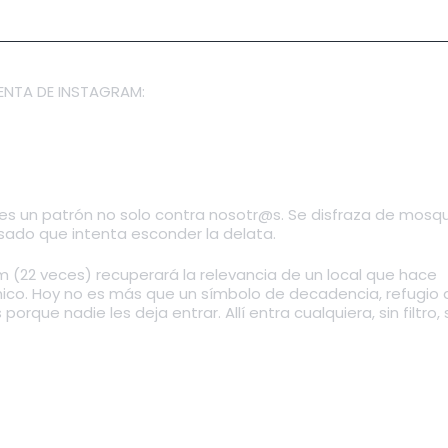
ENTA DE INSTAGRAM:
m/openmindedvalencia
 es un patrón no solo contra nosotr@s. Se disfraza de mosqu
asado que intenta esconder la delata.
 (22 veces) recuperará la relevancia de un local que hace
nico. Hoy no es más que un símbolo de decadencia, refugio 
que nadie les deja entrar. Allí entra cualquiera, sin filtro, 