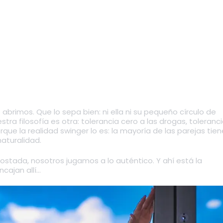
brimos. Que lo sepa bien: ni ella ni su pequeño círculo de
a filosofía es otra: tolerancia cero a las drogas, toleranci
orque la realidad swinger lo es: la mayoría de las parejas tie
naturalidad.
postada, nosotros jugamos a lo auténtico. Y ahí está la
cajan allí…