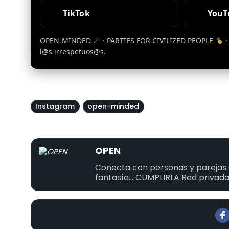
TikTok
YouT
OPEN-MINDED
· PARTIES FOR CIVILIZED PEOPLE
l@s irrespetuos@s.
Instagram
open-minded
OPEN
Conecta con personas y parejas a
fantasía... CUMPLIRLA Red privada