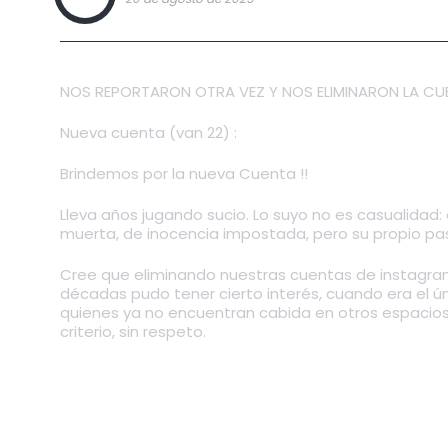
NOS REPORTARON OTRA VEZ Y NOS ELIMINARON LA CU
Nueva cuenta (van 22) :
https://www.instagram.co
Brindemos por la nueva Cuenta !!
Lleva años jugando sucio. Lo suyo no es casualidad:
muerta, de inocencia impostada, pero su propio p
Cree que eliminando nuestras cuentas de instagram
décadas pudo tener cierto interés, cuando era el ú
quienes ya no encuentran cabida en otros espacios por
criterio, sin respeto.