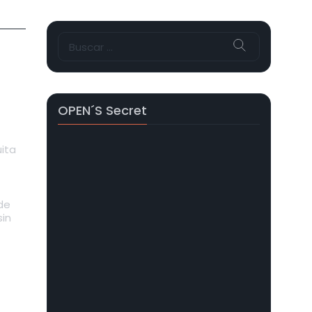
Buscar:
OPEN´s Secret
ita
de
sin