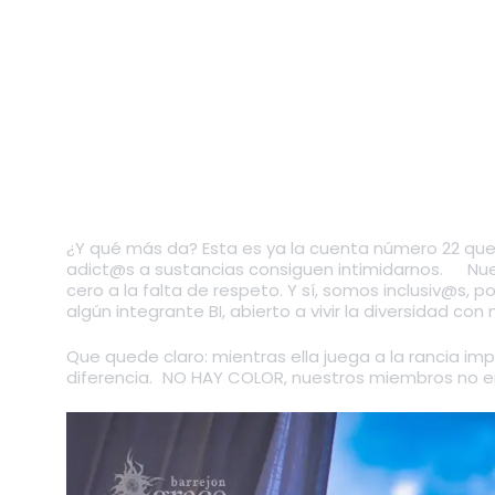
¿Y qué más da? Esta es ya la cuenta número 22 que a
adict@s a sustancias consiguen intimidarnos. Nuestr
cero a la falta de respeto. Y sí, somos inclusiv@s, p
algún integrante BI, abierto a vivir la diversidad con 
Que quede claro: mientras ella juega a la rancia im
diferencia. NO HAY COLOR, nuestros miembros no en