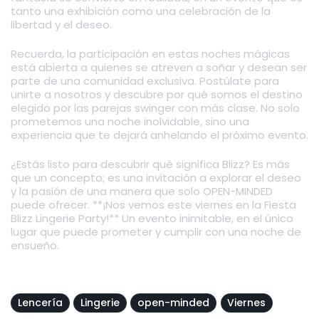
tanto una exhibición como una celebración de la
libertad y el deseo.
Recuerda, la participación en estas noches mágicas
está abierta a quienes se atreven a soñar y desean ser
parte de una comunidad exclusiva. Postúlate para
unirte a nosotros y descubre por qué somos el destino
elegido por las parejas swinger con más clase. No solo
prometemos una noche inolvidable, sino una
experiencia que te dejará anhelando el próximo evento.
¿Estás listo para descubrir qué significa Blizz? Es más
que un concepto; es una invitación a explorar el deseo
y la pasión de una manera que solo OPEN-MINDED
puede ofrecer. **¡Nos vemos este viernes en la Fiesta
Blizz Lingerie Party!** Un evento inimitable, en el único
lugar que puede prometer y cumplir con una noche de
ensueño.
Lencería
Lingerie
open-minded
Viernes