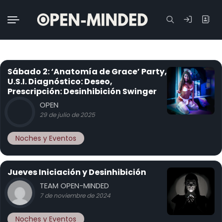
Buscar:
Sábado 2: ‘Anatomía de Grace’ Party,
U.S.I. Diagnóstico: Deseo,
Prescripción: Desinhibición Swinger
OPEN
29 de julio de 2025
Noches y Eventos
Jueves Iniciación y Desinhibición
TEAM OPEN-MINDED
7 de noviembre de 2024
Noches y Eventos