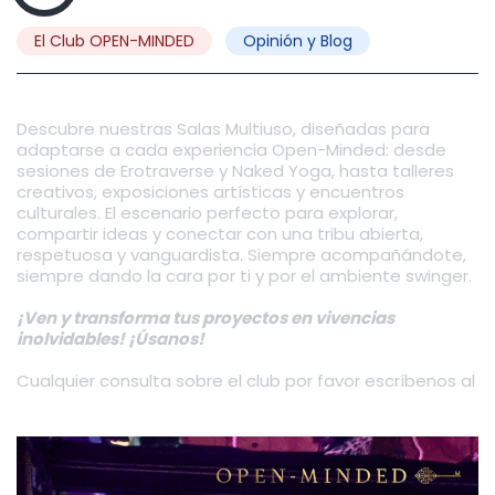
El Club OPEN-MINDED
Opinión y Blog
Descubre nuestras Salas Multiuso, diseñadas para
adaptarse a cada experiencia Open-Minded: desde
sesiones de Erotraverse y Naked Yoga, hasta talleres
creativos, exposiciones artísticas y encuentros
culturales. El escenario perfecto para explorar,
compartir ideas y conectar con una tribu abierta,
respetuosa y vanguardista. Siempre acompañándote,
siempre dando la cara por ti y por el ambiente swinger.
¡Ven y transforma tus proyectos en vivencias
inolvidables! ¡Úsanos!
Cualquier consulta sobre el club por favor escríbenos al
WHATSAPP +34 744 75 64 39