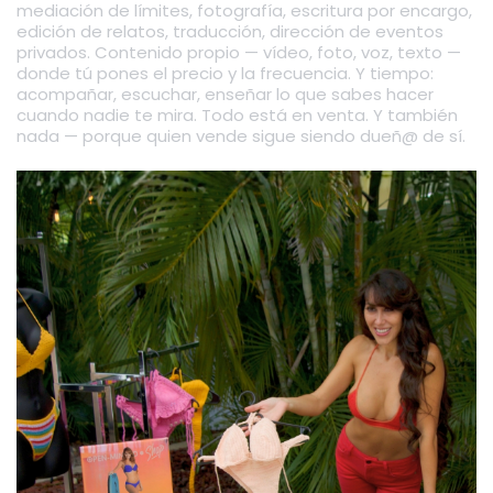
mediación de límites, fotografía, escritura por encargo,
edición de relatos, traducción, dirección de eventos
privados. Contenido propio — vídeo, foto, voz, texto —
donde tú pones el precio y la frecuencia. Y tiempo:
acompañar, escuchar, enseñar lo que sabes hacer
cuando nadie te mira. Todo está en venta. Y también
nada — porque quien vende sigue siendo dueñ@ de sí.