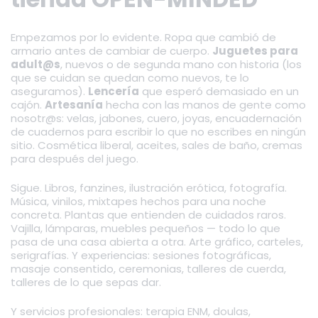
Empezamos por lo evidente. Ropa que cambió de
armario antes de cambiar de cuerpo.
Juguetes para
adult@s
, nuevos o de segunda mano con historia (los
que se cuidan se quedan como nuevos, te lo
aseguramos).
Lencería
que esperó demasiado en un
cajón.
Artesanía
hecha con las manos de gente como
nosotr@s: velas, jabones, cuero, joyas, encuadernación
de cuadernos para escribir lo que no escribes en ningún
sitio. Cosmética liberal, aceites, sales de baño, cremas
para después del juego.
Sigue. Libros, fanzines, ilustración erótica, fotografía.
Música, vinilos, mixtapes hechos para una noche
concreta. Plantas que entienden de cuidados raros.
Vajilla, lámparas, muebles pequeños — todo lo que
pasa de una casa abierta a otra. Arte gráfico, carteles,
serigrafías. Y experiencias: sesiones fotográficas,
masaje consentido, ceremonias, talleres de cuerda,
talleres de lo que sepas dar.
Y servicios profesionales: terapia ENM, doulas,