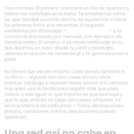
Tres caminos. El primero: acercarte un día de apertura y
hablar con nosotr@s en la barra. Te enseñamos cómo
va, qué tiendas ya están dentro, te ayudamos a hacer
las primeras fotos si lo necesitas. El segundo:
escribirnos por WhatsApp —
+34 744 75 64 39
— y te
contamos el proceso por mensaje, con ejemplos de
tiendas reales. El tercero: si ya estás verificad@ en la
red, dejarnos un aviso desde tu perfil y nosotr@s
abrimos la sección de vendedor@ y te guiamos paso a
paso.
No tienes que vender mucho. Cada tienda funciona a
su ritmo — algunas dan dos cosas al mes, otras
montan catálogo y mueven varias ventas a la semana.
Hay quien usa la tienda para regalar más que para
cobrar, y vale igual. Lo que importa es que sea tuya y
que lo que ofreces te salga del cuerpo ofrecerlo. Te
acompañamos en cada paso — fotos, descripciones,
precios, comisiones, cobros, devoluciones cuando
aparecen.
Una red así no cabe en