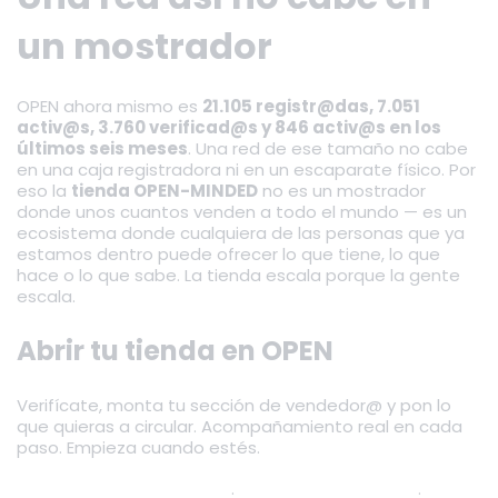
un mostrador
OPEN ahora mismo es
21.105 registr@das, 7.051
activ@s, 3.760 verificad@s y 846 activ@s en los
últimos seis meses
. Una red de ese tamaño no cabe
en una caja registradora ni en un escaparate físico. Por
eso la
tienda OPEN-MINDED
no es un mostrador
donde unos cuantos venden a todo el mundo — es un
ecosistema donde cualquiera de las personas que ya
estamos dentro puede ofrecer lo que tiene, lo que
hace o lo que sabe. La tienda escala porque la gente
escala.
Abrir tu tienda en OPEN
Verifícate, monta tu sección de vendedor@ y pon lo
que quieras a circular. Acompañamiento real en cada
paso. Empieza cuando estés.
Escribirnos por WhatsApp
·
Registrarme en OPEN
·