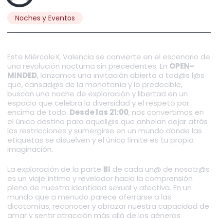
Noches y Eventos
Este MiércoleX, Valencia se convierte en el escenario de
una revolución nocturna sin precedentes. En
OPEN-
MINDED
, lanzamos una invitación abierta a tod@s l@s
que, cansad@s de la monotonía y lo predecible,
buscan una noche de exploración y libertad en un
espacio que celebra la diversidad y el respeto por
encima de todo.
Desde las 21:00
, nos convertimos en
el único destino para aquell@s que anhelan dejar atrás
las restricciones y sumergirse en un mundo donde las
etiquetas se disuelven y el único límite es tu propia
imaginación.
La exploración de la parte
BI
de cada un@ de nosotr@s
es un viaje íntimo y revelador hacia la comprensión
plena de nuestra identidad sexual y afectiva. En un
mundo que a menudo parece aferrarse a las
dicotomías, reconocer y abrazar nuestra capacidad de
amar y sentir atracción más allá de los géneros