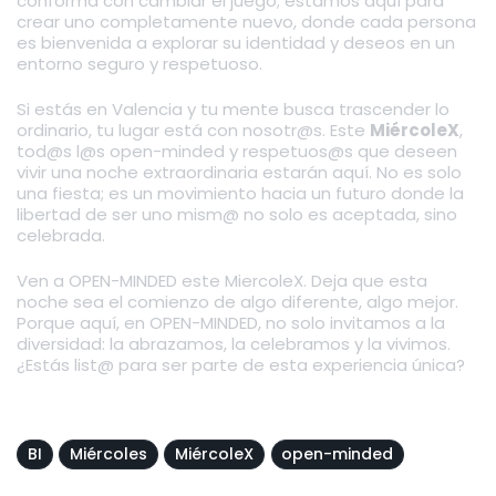
conforma con cambiar el juego; estamos aquí para
crear uno completamente nuevo, donde cada persona
es bienvenida a explorar su identidad y deseos en un
entorno seguro y respetuoso.
Si estás en Valencia y tu mente busca trascender lo
ordinario, tu lugar está con nosotr@s. Este
MiércoleX
,
tod@s l@s open-minded y respetuos@s que deseen
vivir una noche extraordinaria estarán aquí. No es solo
una fiesta; es un movimiento hacia un futuro donde la
libertad de ser uno mism@ no solo es aceptada, sino
celebrada.
Ven a OPEN-MINDED este MiercoleX. Deja que esta
noche sea el comienzo de algo diferente, algo mejor.
Porque aquí, en OPEN-MINDED, no solo invitamos a la
diversidad: la abrazamos, la celebramos y la vivimos.
¿Estás list@ para ser parte de esta experiencia única?
BI
Miércoles
MiércoleX
open-minded