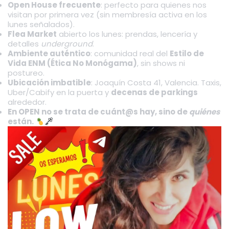
Open House frecuente
: perfecto para quienes nos
visitan por primera vez (sin membresía activa en los
lunes señalados).
Flea Market
abierto los lunes: prendas, lencería y
detalles
underground
.
Ambiente auténtico
: comunidad real del
Estilo de
Vida ENM (Ética No Monógama)
, sin shows ni
postureo.
Ubicación imbatible
: Joaquín Costa 41, Valencia. Taxis,
Uber/Cabify en la puerta y
decenas de parkings
alrededor.
En OPEN no se trata de cuánt@s hay, sino de
quiénes
están.