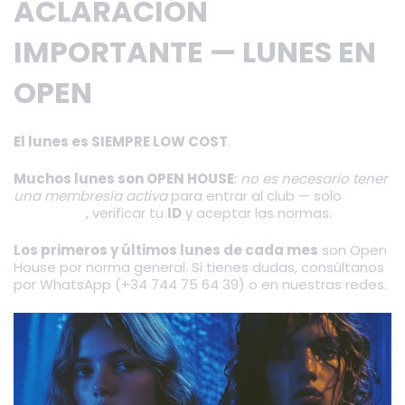
ACLARACIÓN
IMPORTANTE — LUNES EN
OPEN
El lunes es SIEMPRE LOW COST
.
Muchos lunes son OPEN HOUSE
:
no es necesario tener
una membresía activa
para entrar al club — solo
registrarte
, verificar tu
ID
y aceptar las normas.
Los primeros y últimos lunes de cada mes
son Open
House por norma general. Si tienes dudas, consúltanos
por WhatsApp (+34 744 75 64 39) o en nuestras redes.