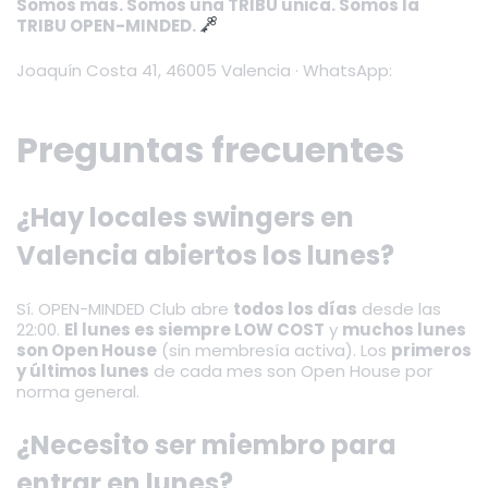
Somos más. Somos una TRIBU única. Somos la
TRIBU OPEN-MINDED.
Joaquín Costa 41, 46005 Valencia · WhatsApp:
+34 744
75 64 39
Preguntas frecuentes
¿Hay locales swingers en
Valencia abiertos los lunes?
Sí. OPEN-MINDED Club abre
todos los días
desde las
22:00.
El lunes es siempre LOW COST
y
muchos lunes
son Open House
(sin membresía activa). Los
primeros
y últimos lunes
de cada mes son Open House por
norma general.
¿Necesito ser miembro para
entrar en lunes?