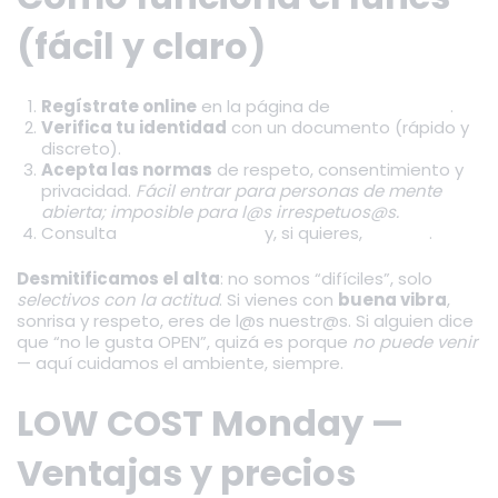
(fácil y claro)
Regístrate online
en la página de
alta y registro
.
Verifica tu identidad
con un documento (rápido y
discreto).
Acepta las normas
de respeto, consentimiento y
privacidad.
Fácil entrar para personas de mente
abierta; imposible para l@s irrespetuos@s.
Consulta
horarios y tarifas
y, si quieres,
reserva
.
Desmitificamos el alta
: no somos “difíciles”, solo
selectivos con la actitud
. Si vienes con
buena vibra
,
sonrisa y respeto, eres de l@s nuestr@s. Si alguien dice
que “no le gusta OPEN”, quizá es porque
no puede venir
— aquí cuidamos el ambiente, siempre.
LOW COST Monday —
Ventajas y precios