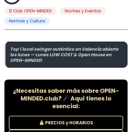
HOME
NORMAS Y CULTURA
El Club OPEN-MINDED
Noches y Eventos
¿LOCALES SWINGERS EN VALENCIA ABIERTOS LOS LUNES? — LUNES LOW
COST & OPEN HOUSE EN TOP 1 OPEN-MINDED CLUB, AUTÉNTICO
Normas y Cultura
Top 1 local swinger auténtico en Valencia abierto
los lunes — Lunes LOW COST & Open House en
OPEN-MINDED
¿Necesitas saber más sobre OPEN-
MINDED.club?
Aquí tienes lo
esencial:
PRECIOS y HORARIOS