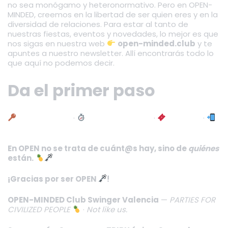
no sea monógamo y heteronormativo. Pero en OPEN-
MINDED, creemos en la libertad de ser quien eres y en la
diversidad de relaciones. Para estar al tanto de
nuestras fiestas, eventos y novedades, lo mejor es que
nos sigas en nuestra web
open-minded.club
y te
apuntes a nuestro newsletter. Allí encontrarás todo lo
que aquí no podemos decir.
Da el primer paso
Alta y registro
·
Horarios y tarifas
·
Reservar
·
WhatsApp
En OPEN no se trata de cuánt@s hay, sino de
quiénes
están.
¡Gracias por ser OPEN
!
OPEN-MINDED Club Swinger Valencia
—
PARTIES FOR
CIVILIZED PEOPLE
·
Not like us.