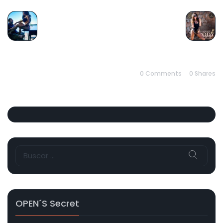
PREVIOUS
NEXT
0 Comments
0
Shares
Buscar:
OPEN´s Secret