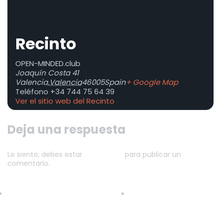
Recinto
OPEN-MINDED.club
Joaquín Costa 41
Valencia
,
Valencia
46005
Spain
+ Google Map
Teléfono
+34 744 75 64 39
Ver el sitio web del Recinto
Deja una respuesta
Lo siento, debes estar
conectado
para publicar un
comentario.
MARTES LIBERAL EN OPEN
Jueves Oscuro: SECRET