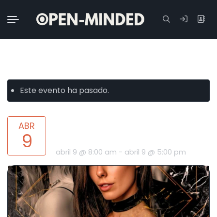
Buscar:
« All Eventos
Este evento ha pasado.
MIÉRCOLEX: HOY MÁS X QUE
ABR
9
NUNCA. DÍA DE LA ROSA
abril 9 @ 8:00 am
-
abril 9 @ 5:00 pm