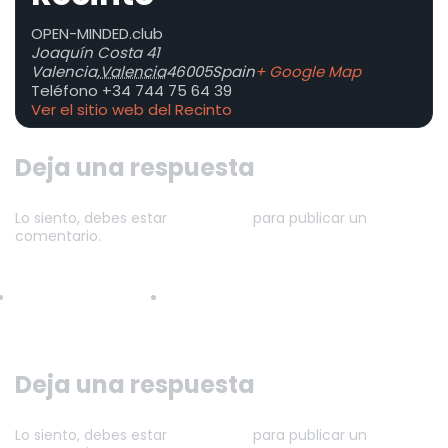
OPEN-MINDED.club
Joaquín Costa 41
Valencia
,
Valencia
46005
Spain
+ Google Map
Teléfono
+34 744 75 64 39
Ver el sitio web del Recinto
Deja una respuesta
Lo siento, debes estar
conectado
para publicar un
comentario.
Insurrección K — Kink
Solo Parejas – Friday 13th Extreme
Edition
Lingerie Party
Deja una respuesta
Lo siento, debes estar
conectado
para publicar un