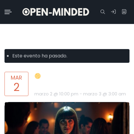
Buscar:
« All Eventos
Este evento ha pasado.
FIESTA LUNA DE GUSANO ·
MAR
2
LUNES 2 DE MARZO
marzo 2 @ 10:00 pm
-
marzo 3 @ 3:00 am