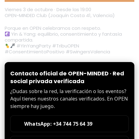
Viernes 3 de octubre · Desde las 19:00
OPEN-MINDED Club (Joaquín Costa 41, Valencia)
Porque en OPEN celebramos con respeto.
Yin & Yang: equilibrio, consentimiento y fantasía
compartida.
#YinYangParty #TribuOPEN
#ConsentimientoPositivo #SwingersValencia
Contacto oficial de OPEN-MINDED · Red
social privada verificada
¿Dudas sobre la red, la verificación o los eventos?
Aquí tienes nuestros canales verificados. En OPEN
siempre hay juego.
WhatsApp: +34 744 75 64 39