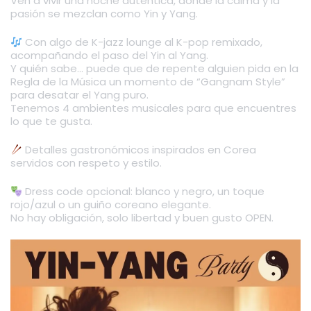
Ven a vivir una noche auténtica, donde la calma y la
pasión se mezclan como Yin y Yang.
Con algo de K-jazz lounge al K-pop remixado,
acompañando el paso del Yin al Yang.
Y quién sabe… puede que de repente alguien pida en la
Regla de la Música un momento de “Gangnam Style”
para desatar el Yang puro.
Tenemos 4 ambientes musicales para que encuentres
lo que te gusta.
Detalles gastronómicos inspirados en Corea
servidos con respeto y estilo.
Dress code opcional: blanco y negro, un toque
rojo/azul o un guiño coreano elegante.
No hay obligación, solo libertad y buen gusto OPEN.