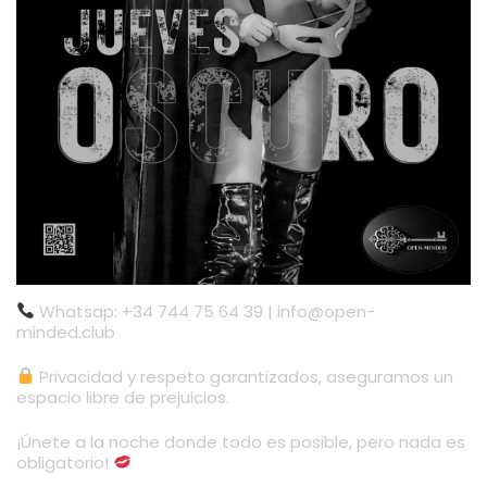
Whatsap: +34 744 75 64 39 | info@open-
minded.club
Privacidad y respeto garantizados, aseguramos un
espacio libre de prejuicios.
¡Únete a la noche donde todo es posible, pero nada es
obligatorio!