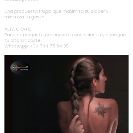
Una propuesta frugal que maximiza tu placer y
minimiza tu gasto.
ALTA GRATIS
Parejas: pregunta por nuestras condiciones y consigue
tu alta sin coste.
WhatsApp: +34 744 75 64 39