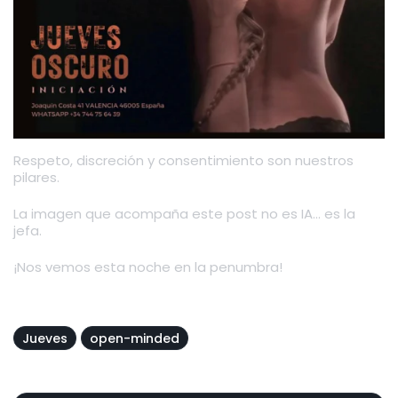
Respeto, discreción y consentimiento son nuestros
pilares.
La imagen que acompaña este post no es IA… es la
jefa.
¡Nos vemos esta noche en la penumbra!
Jueves
open-minded