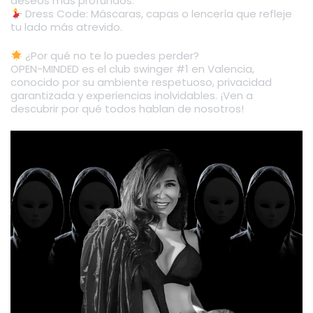
deseos más profundos.
Dress Code: Máscaras, capas o lencería que refleje
tu lado más atrevido.
¿Por qué no te lo puedes perder?
OPEN-MINDED es el club swinger #1 en Valencia,
conocido por su ambiente respetuoso, privacidad
garantizada y experiencias inolvidables. ¡Ven a
descubrir por qué todos hablan de nosotros!