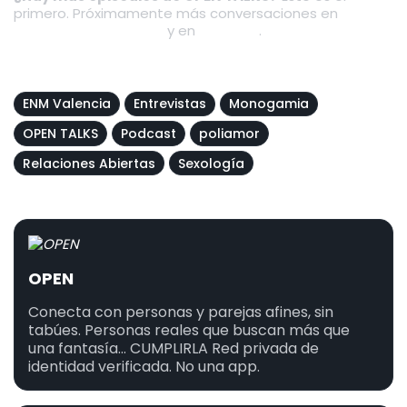
primero. Próximamente más conversaciones en
la
página de OPEN TALKS
y en
YouTube
.
ENM Valencia
Entrevistas
Monogamia
OPEN TALKS
Podcast
poliamor
Relaciones Abiertas
Sexología
OPEN
Conecta con personas y parejas afines, sin
tabúes. Personas reales que buscan más que
una fantasía... CUMPLIRLA Red privada de
identidad verificada. No una app.