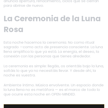
anuncia apertura, renacimiento, ciclos que se cierran
para abrirse de nuevo.
La Ceremonia de la Luna
Rosa
Esta noche hacemos la ceremonia. No como ritual
sagrado —como acto de presencia consciente. La luna
llena amplifica lo que ya está. La energía, el deseo, la
conexión con las personas que tienes alrededor.
La ceremonia es simple: llegáis, os orientáis bajo la luna,
soltáis lo que ya no necesitáis llevar. Y desde ahí, la
noche es vuestra.
Ambiente íntimo. Música envolvente. Un espacio donde
la luna llena no es metáfora — es el marco de todo lo
que ocurre esta noche en OPEN-MINDED.