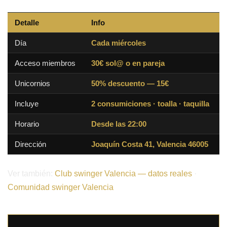
Detalle
Info
Día
Cada miércoles
Acceso miembros
30€ sol@ o en pareja
Unicornios
50% descuento — 15€
Incluye
2 consumiciones · toalla · taquilla
Horario
Desde las 22:00
Dirección
Joaquín Costa 41, Valencia 46005
Ver también:
Club swinger Valencia — datos reales
·
Comunidad swinger Valencia