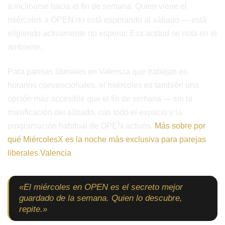
a inclinarse hacia el fin de semana. Quien viene el
miércoles a OPEN no está esperando al sábado — está
eligiendo activamente no esperar. Esa actitud se nota en el
ambiente.
Para parejas liberales en Valencia que trabajan en
horarios convencionales, el miércoles es también una
opción más accesible que el fin de semana — sin la
masificación del sábado, con todo el espacio y la
programación habitual de OPEN activos.
Más sobre por
qué MiércolesX es la noche más exclusiva para parejas
liberales Valencia
.
«El miércoles en OPEN es el secreto mejor
guardado de la semana. Quien lo descubre,
repite.»