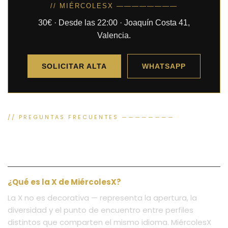
// MIÉRCOLESX ————————
30€ · Desde las 22:00 · Joaquín Costa 41,
Valencia.
SOLICITAR ALTA
WHATSAPP
// PREGUNTAS FRECUENTES ————————
PREGUNTAS FRECUENTES —
MIÉRCOLESX VALENCIA
¿Qué es la X de MiércolesX?
La X no es decorativa — representa la apertura, la
diversidad y el punto de encuentro entre perfiles
distintos que comparten el mismo idioma. MiércolesX