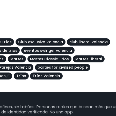
c Tríos
Club exclusivo Valencia
club liberal valencia
a de tríos
eventos swinger valencia
as
Martes
Martes Classic Tríos
Martes Liberal
Parejas Valencia
parties for civilized people
pen
Tríos
Tríos Valencia
fines, sin tabúes. Personas reales que buscan más que 
 de identidad verificada. No una app.