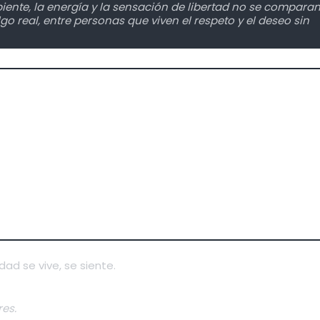
iente, la energía y la sensación de libertad no se compara
go real, entre personas que viven el respeto y el deseo sin
dad se vive, se siente.
es.