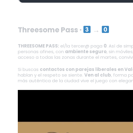
Threesome Pass ·
→
THREESOME PASS:
el/la tercer@ paga
0
. Así de sim
personas afines, con
ambiente seguro
, sin móvile
acceso a todas las zonas durante el martes, conviv
Si buscas
contactos con parejas liberales en Va
hablan y el respeto se siente.
Ven al club
, forma p
más auténtica de la ciudad vive el juego con eleganc