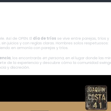
ple. Así de OPEN. El
día de tríos
se vive entre parejas, tríos y
s, sin juicios y con reglas claras. Hombres solos respetuosos:
iendo en armonía con parejas y tríos.
lencia
, los encontrarás
en persona
, en el lugar donde las mi
arte de la experiencia y descubre cómo la comunidad swing
ia y discreción.