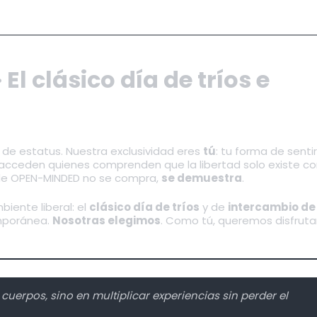
l clásico día de tríos e
i de estatus. Nuestra exclusividad eres
tú
: tu forma de sentir
; acceden quienes comprenden que la libertad solo existe co
 de OPEN-MINDED no se compra,
se demuestra
.
biente liberal: el
clásico día de tríos
y de
intercambio de
mporánea.
Nosotras elegimos
. Como tú, queremos disfrutar
 cuerpos, sino en multiplicar experiencias sin perder el