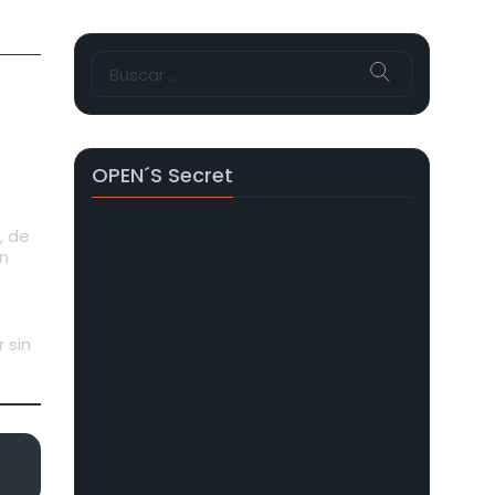
Buscar:
OPEN´s Secret
, de
n
 sin