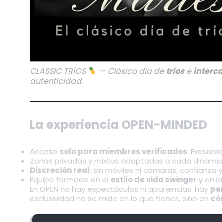
CLASSIC TRÍOS
— Clásico día de
tríos
e
interc
autenticidad.
La experiencia OPEN-MINDED
Acceso
solo para miembros verificados
. Exclusi
Zonas privadas y mixtas adaptadas a cada dinámica:
Discreción real
: sin móviles ni cámaras; confianza
Equipo formado en el
estilo de vida swinger
y en l
En OPEN no hay espectáculos ni apariencias: hay
pe
exclusividad no se mide en lo que tienes, sino en
có