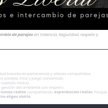
ambio de parejas
en Valencia. Seguridad, respeto y
vidad basada en pertenencia y valores compartidos.
 parejas, tríos y juego consentido.
 y cuidado mutuo.
a gestión del ambiente con respeto.
rsonas reales
compartiendo
experiencias reales
. Porque 
mo eliges vivirlo
.