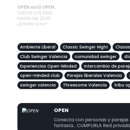
OPEN está OPEN.
TODOS LOS DÍAS.
Desde las 22:00.
¿Dónde si no?
Ambiente Liberal
Classic Swinger Night
Classi
Club Swinger Valencia
comunidad swinger
dí
Experiencias Open-Minded
Intercambio de parej
open-minded club
Parejas liberales Valencia
swinger valencia
Threesome Valencia
tribu o
OPEN
Conecta con personas y parejas a
fantasía... CUMPLIRLA Red privada