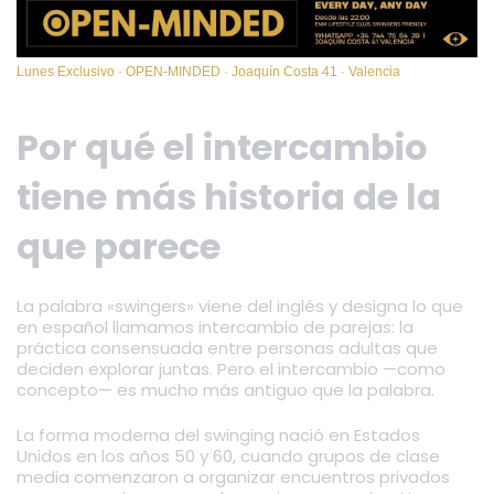
Lunes Exclusivo · OPEN-MINDED · Joaquín Costa 41 · Valencia
Por qué el intercambio
tiene más historia de la
que parece
La palabra «swingers» viene del inglés y designa lo que
en español llamamos intercambio de parejas: la
práctica consensuada entre personas adultas que
deciden explorar juntas. Pero el intercambio —como
concepto— es mucho más antiguo que la palabra.
La forma moderna del swinging nació en Estados
Unidos en los años 50 y 60, cuando grupos de clase
media comenzaron a organizar encuentros privados