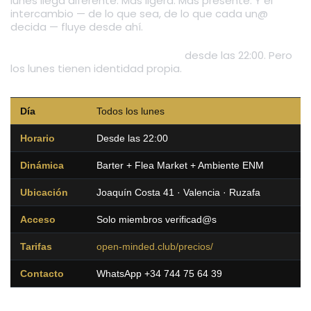
lunes llega diferente. Más ligera. Más presente. Y el
intercambio — de lo que sea, de lo que cada un@
decida — fluye desde ahí.
OPEN abre todos los días del año
desde las 22:00. Pero
los lunes tienen identidad propia.
Día
Todos los lunes
Horario
Desde las 22:00
Dinámica
Barter + Flea Market + Ambiente ENM
Ubicación
Joaquín Costa 41 · Valencia · Ruzafa
Acceso
Solo miembros verificad@s
Tarifas
open-minded.club/precios/
Contacto
WhatsApp +34 744 75 64 39