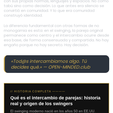
con sus propias normas, lenguajes y espacios. No como
tabú sino como decisión. Lo que antes era silencio se
convirtió en comunidad. Y lo que era comunidad
construyó identidad.
La diferencia fundamental con otras formas de no
monogamia es esta: en el swinging, la pareja original
permanece como centro y el intercambio ocurre desde
esa base, de forma consensuada y compartida. No hay
engaño porque no hay secreto. Hay decisión.
«Tod@s intercambiamos algo. Tú
decides qué.» — OPEN-MINDED.club
// HISTORIA COMPLETA ————
Qué es el intercambio de parejas: historia
real y origen de los swingers
El swinging moderno nació en los años 50 en EE.UU.