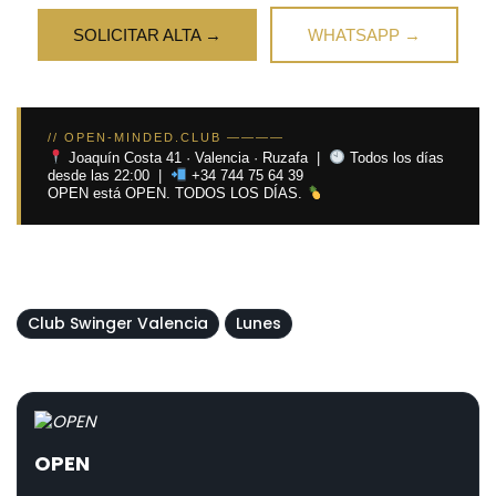
SOLICITAR ALTA →
WHATSAPP →
// OPEN-MINDED.CLUB ————
Joaquín Costa 41 · Valencia · Ruzafa |
Todos los días
desde las 22:00 |
+34 744 75 64 39
OPEN está OPEN. TODOS LOS DÍAS.
Club Swinger Valencia
Lunes
OPEN