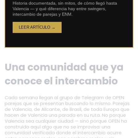
Historia documentada, sin mitos, de cómo llegó hasta
Valencia — y qué diferencia hay entre swingers,
intercambio de parejas y ENM.
LEER ARTÍCULO →
Una comunidad que ya
conoce el intercambio
Cada semana llegan al grupo de Telegram de OPEN
parejas que se presentan buscando lo mismo. Parejas
de Valencia, de Alicante, de Brasil, de toda Europa que
hacen de Valencia una parada en su ruta. No porque
Valencia sea cualquier ciudad — sino porque OPEN ha
construido aquí algo que no se improvisa: una
comunidad verificada donde el intercambio ocurre