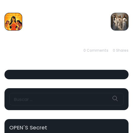
PREVIOUS
NEXT
0 Comments
0
Shares
Buscar:
OPEN´s Secret