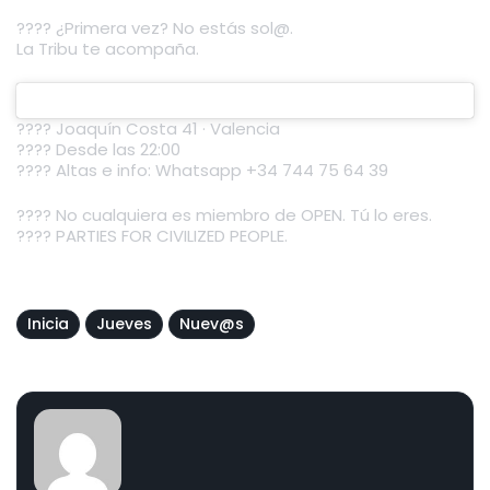
???? ¿Primera vez? No estás sol@.
La Tribu te acompaña.
???? Joaquín Costa 41 · Valencia
???? Desde las 22:00
???? Altas e info: Whatsapp +34 744 75 64 39
????️ No cualquiera es miembro de OPEN. Tú lo eres.
???? PARTIES FOR CIVILIZED PEOPLE.
Inicia
Jueves
Nuev@s