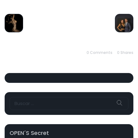
PREVIOUS
NEXT
0 Comments
0
Shares
Buscar:
OPEN´s Secret