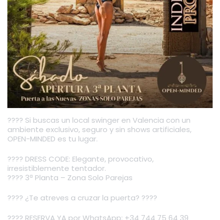
???? Si buscas un local swinger en Valencia con un
ambiente exclusivo, seguro y sin shows artificiales,
OPEN-MINDED es tu lugar.
???? DRESS CODE: Elegante, provocativo,
irresistiblemente tentador.
???? 3ª Planta – Zona Solo Parejas
???? ¿Te atreves a cruzar la puerta? ????
???? RESERVA YA por WhatsApp: +34 744 75 64 39