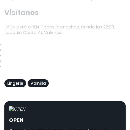
Visítanos
OPEN está OPEN. Todas las noches. Desde las 22:00.
Joaquín Costa 41, Valencia.
Tarifas y horarios
Solicitar alta
Preguntas frecuentes
Contactar por WhatsApp
Premium Partner JOYclub
Lingerie
Vainilla
OPEN