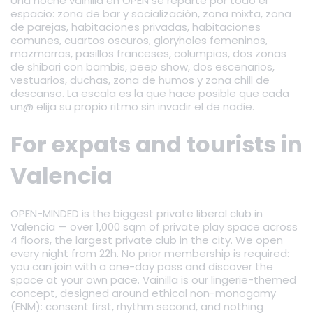
Una noche vainilla en OPEN se reparte por todo el
espacio: zona de bar y socialización, zona mixta, zona
de parejas, habitaciones privadas, habitaciones
comunes, cuartos oscuros, gloryholes femeninos,
mazmorras, pasillos franceses, columpios, dos zonas
de shibari con bambis, peep show, dos escenarios,
vestuarios, duchas, zona de humos y zona chill de
descanso. La escala es la que hace posible que cada
un@ elija su propio ritmo sin invadir el de nadie.
For expats and tourists in
Valencia
OPEN-MINDED is the biggest private liberal club in
Valencia — over 1,000 sqm of private play space across
4 floors, the largest private club in the city. We open
every night from 22h. No prior membership is required:
you can join with a one-day pass and discover the
space at your own pace. Vainilla is our lingerie-themed
concept, designed around ethical non-monogamy
(ENM): consent first, rhythm second, and nothing