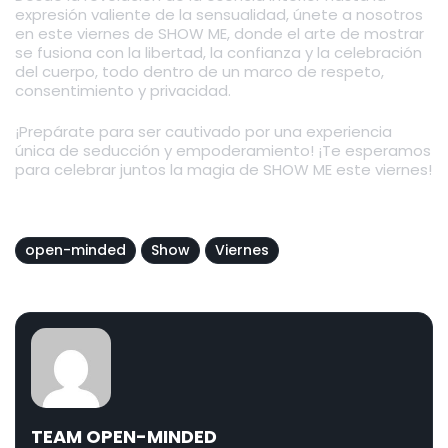
expresión valiente de la sensualidad, únete a nosotros
en este viernes de SHOW ME, donde el arte de mostrar
se fusiona con la libertad, la confianza y la celebración
del cuerpo, todo dentro de un marco de respeto,
consentimiento y privacidad.
¡Prepárate para ser cautivado por una experiencia
única de seducción y empoderamiento! ¡Te esperamos
para celebrar juntos la magia de SHOW ME este viernes!
open-minded
Show
Viernes
TEAM OPEN-MINDED