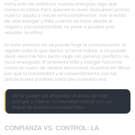
trata solo de aventura: nuevas energías, algo que
rompa la rutina. Pero quienes lo viven descubren pronto
cuánto ayuda a crecer emocionalmente. Vivir el estilo
de vida swinger y ENM, cuando se hace desde el
respeto y la autenticidad, no pone a prueba una
relación: la refina.
En este entorno no se puede fingir la comunicación. Si
alguien calla lo que siente, si teme hablar, si no puede
decir «eso me hizo sentir rar@» sin generar conflicto, se
nota enseguida. El ambiente ENM y swinger funciona
como un suero de verdad emocional: muestra sin filtros
por qué la honestidad y el consentimiento son las
únicas bases posibles para una conexión real.
«Si se quitan las etiquetas, el estilo de vida
swinger y ENM es honestidad radical con un
toque de aventura compartida.»
CONFIANZA VS. CONTROL: LA