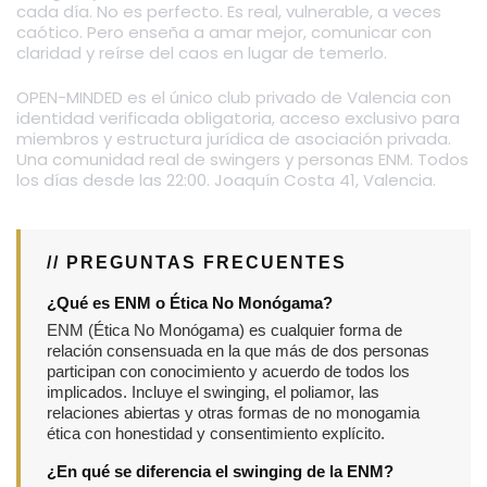
cada día. No es perfecto. Es real, vulnerable, a veces
caótico. Pero enseña a amar mejor, comunicar con
claridad y reírse del caos en lugar de temerlo.
OPEN-MINDED es el único club privado de Valencia con
identidad verificada obligatoria, acceso exclusivo para
miembros y estructura jurídica de asociación privada.
Una comunidad real de swingers y personas ENM. Todos
los días desde las 22:00. Joaquín Costa 41, Valencia.
// PREGUNTAS FRECUENTES
¿Qué es ENM o Ética No Monógama?
ENM (Ética No Monógama) es cualquier forma de
relación consensuada en la que más de dos personas
participan con conocimiento y acuerdo de todos los
implicados. Incluye el swinging, el poliamor, las
relaciones abiertas y otras formas de no monogamia
ética con honestidad y consentimiento explícito.
¿En qué se diferencia el swinging de la ENM?