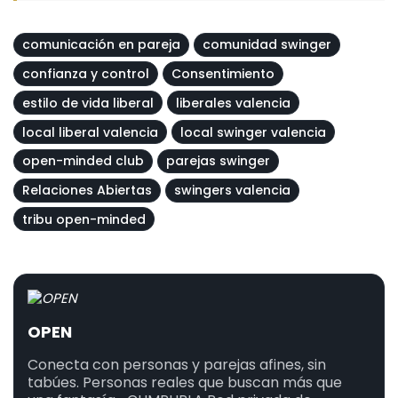
comunicación en pareja
comunidad swinger
confianza y control
Consentimiento
estilo de vida liberal
liberales valencia
local liberal valencia
local swinger valencia
open-minded club
parejas swinger
Relaciones Abiertas
swingers valencia
tribu open-minded
OPEN
Conecta con personas y parejas afines, sin
tabúes. Personas reales que buscan más que