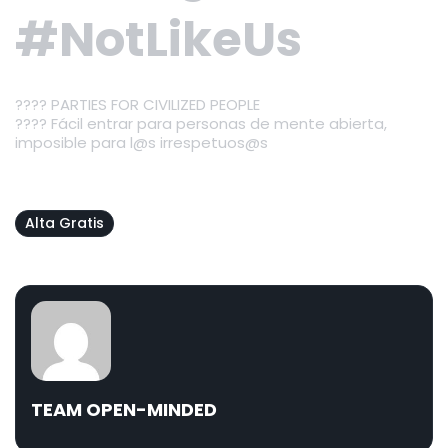
#NotLikeUs
???? PARTIES FOR CIVILIZED PEOPLE
???? Fácil entrar para personas de mente abierta,
imposible para l@s irrespetuos@s
Alta Gratis
TEAM OPEN-MINDED