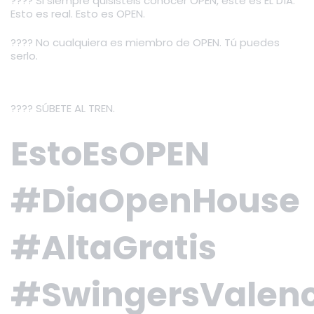
???? Si siempre quisisteis conocer OPEN, este es EL DÍA.
Esto es real. Esto es OPEN.
????️ No cualquiera es miembro de OPEN. Tú puedes
serlo.
???? SÚBETE AL TREN.
EstoEsOPEN
#DiaOpenHouse
#AltaGratis
#SwingersValenc