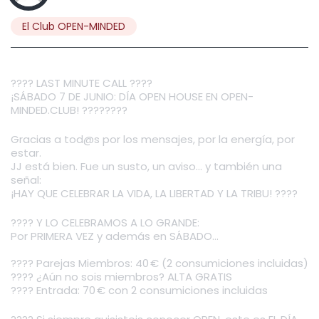
El Club OPEN-MINDED
???? LAST MINUTE CALL ????
¡SÁBADO 7 DE JUNIO: DÍA OPEN HOUSE EN OPEN-
MINDED.CLUB! ????️????
Gracias a tod@s por los mensajes, por la energía, por
estar.
JJ está bien. Fue un susto, un aviso… y también una
señal:
¡HAY QUE CELEBRAR LA VIDA, LA LIBERTAD Y LA TRIBU! ????
???? Y LO CELEBRAMOS A LO GRANDE:
Por PRIMERA VEZ y además en SÁBADO…
????️ Parejas Miembros: 40 € (2 consumiciones incluidas)
???? ¿Aún no sois miembros? ALTA GRATIS
???? Entrada: 70 € con 2 consumiciones incluidas