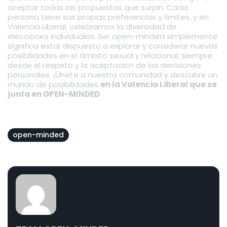
aceptar todas las propuestas que surjan. Cada
persona tiene sus propias preferencias y límites, y en
Valencia Liberal, celebramos la diversidad de
elecciones individuales. Ser open-minded simplemente
significa estar dispuesto a explorar y considerar nuevas
posibilidades en el ámbito sexual y relacional, siempre
desde el respeto y la aceptación de las decisiones
personales. ¡Únete a nuestra comunidad y descubre un
mundo de posibilidades
en la Valencia Liberal que se
junta en OPEN-MINDED
open-minded