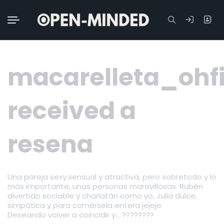
Buscar:
macarelleta_ohfi
received a
resena
Una pareja sexy,sensual y atractiva, pero sobretodo y lo
más importante, unas personas maravillosas. Rubén
divertido sociable y charlatán como yo, Julia dulce,
simpática y para comérsela entera jejeje
Deseando volver a coincidir y… ????????