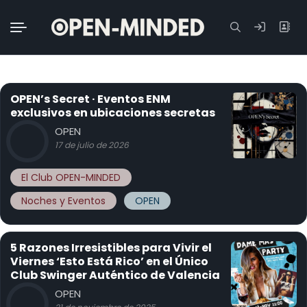
Buscar:
OPEN’s Secret · Eventos ENM
exclusivos en ubicaciones secretas
OPEN
17 de julio de 2026
El Club OPEN-MINDED
Noches y Eventos
OPEN
5 Razones Irresistibles para Vivir el
Viernes ‘Esto Está Rico’ en el Único
Club Swinger Auténtico de Valencia
OPEN