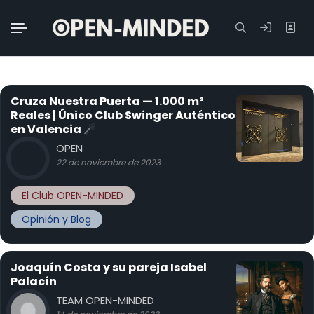
Buscar:
Cruza Nuestra Puerta — 1.000 m²
Reales | Único Club Swinger Auténtico
en Valencia
OPEN
22 de noviembre de 2023
El Club OPEN-MINDED
Opinión y Blog
Joaquín Costa y su pareja Isabel
Palacín
TEAM OPEN-MINDED