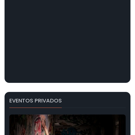
EVENTOS PRIVADOS